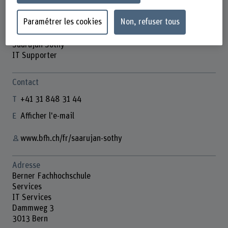
Paramétrer les cookies
Non, refuser tous
Saarujan Sothy
IT Supporter
Contact
+41 31 848 31 44
Afficher l'e-mail
www.bfh.ch/fr/saarujan-sothy
Adresse
Berner Fachhochschule
Services
IT Services
Dammweg 3
3013 Bern