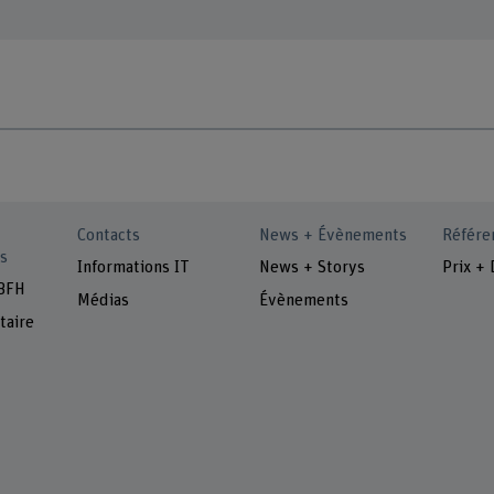
Contacts
News + Évènements
Référe
s
Informations IT
News + Storys
Prix + 
 BFH
Médias
Évènements
taire