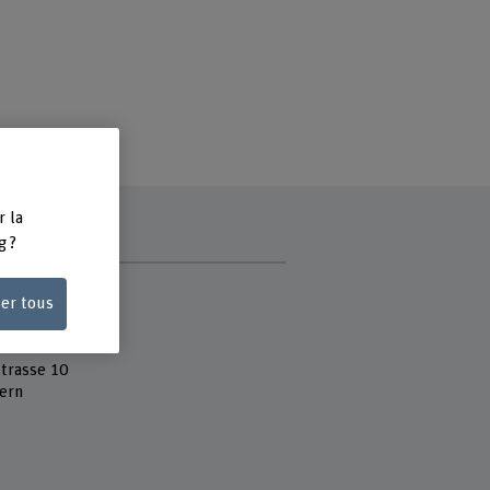
r la
g ?
e
ser tous
 Fachhochschule
 social
 Arbeit
strasse 10
ern