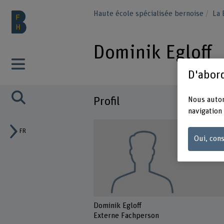
Haute école spécialisée bernoise
La
Dominik Egloff
D'abord
Profil
Nous autor
navigation 
FR
Oui, cons
Dominik Egloff
Externe Fachperson