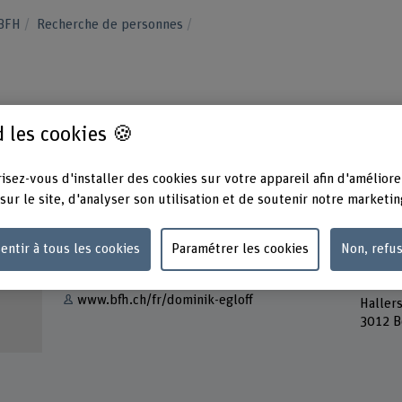
 BFH
Recherche de personnes
 les cookies 🍪
isez-vous d'installer des cookies sur votre appareil afin d'améliore
sur le site, d'analyser son utilisation et de soutenir notre marketin
Contact
Adress
entir à tous les cookies
Paramétrer les cookies
Non, refu
Berner
Afficher l'e-mail
Travail
Soziale
www.bfh.ch/fr/dominik-egloff
Haller
3012 B