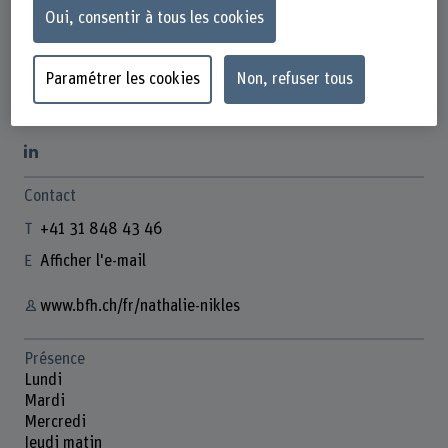
Oui, consentir à tous les cookies
Paramétrer les cookies
Non, refuser tous
Nathalie Nikles
HR Fachspezialistin
Contact
+41 31 848 43 46
Afficher l'e-mail
www.bfh.ch/fr/nathalie-nikles
Présence
Lundi
Mardi
Mercredi
Jeudi matin