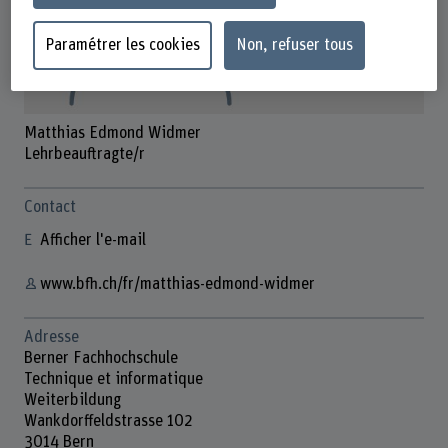
Paramétrer les cookies
Non, refuser tous
Matthias Edmond Widmer
Lehrbeauftragte/r
Contact
Afficher l'e-mail
www.bfh.ch/fr/matthias-edmond-widmer
Adresse
Berner Fachhochschule
Technique et informatique
Weiterbildung
Wankdorffeldstrasse 102
3014 Bern