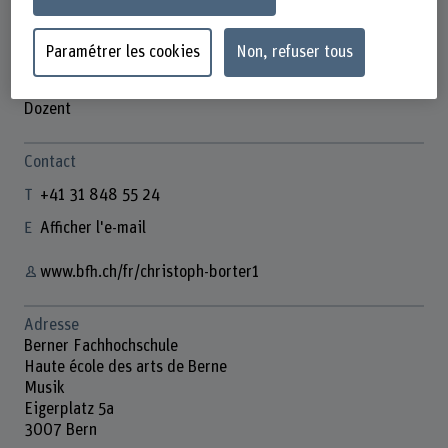
Paramétrer les cookies
Non, refuser tous
Christoph Borter
Dozent
Contact
+41 31 848 55 24
Afficher l'e-mail
www.bfh.ch/fr/christoph-borter1
Adresse
Berner Fachhochschule
Haute école des arts de Berne
Musik
Eigerplatz 5a
3007 Bern