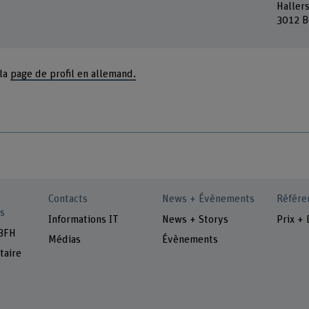
Haller
3012 B
 la
page de profil en allemand.
Contacts
News + Évènements
Référe
s
Informations IT
News + Storys
Prix + 
 BFH
Médias
Évènements
taire