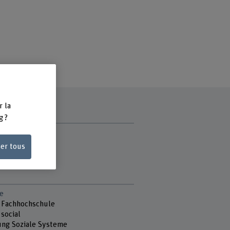
r la
g ?
ce
ser tous
di
e
 Fachhochschule
 social
ung Soziale Systeme