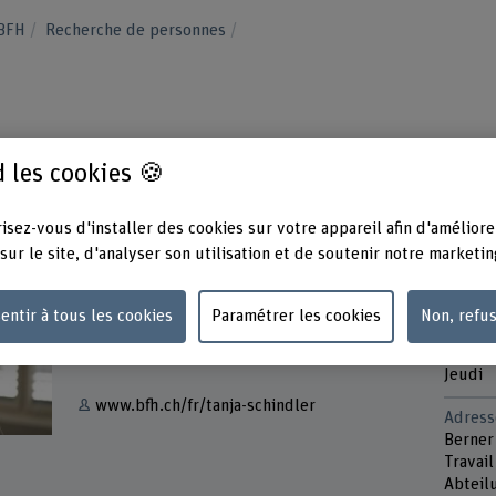
 BFH
Recherche de personnes
 les cookies 🍪
isez-vous d'installer des cookies sur votre appareil afin d'améliore
sur le site, d'analyser son utilisation et de soutenir notre marketin
Contact
Présen
Lundi
entir à tous les cookies
Paramétrer les cookies
Non, refu
+41 31 848 37 21
Mardi
Mercre
Afficher l'e-mail
Jeudi
www.bfh.ch/fr/tanja-schindler
Adress
Berner
Travail
Abteil