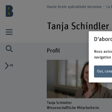
Haute école spécialisée bernoise
La
Tanja Schindler
D'abord
Profil
Nous autor
navigation 
FR
Oui, cons
Tanja Schindler
Wissenschaftliche Mitarbeiterin