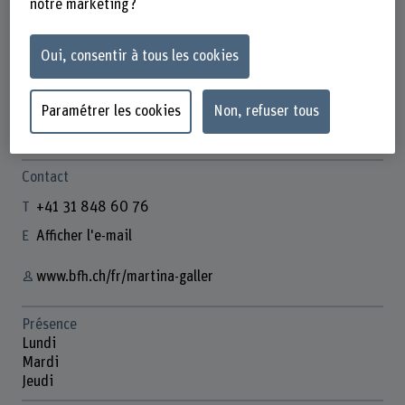
notre marketing ?
Oui, consentir à tous les cookies
Dr. Martina Galler
Wissenschaftliche Mitarbeiterin
Paramétrer les cookies
Non, refuser tous
Contact
+41 31 848 60 76
Afficher l'e-mail
www.bfh.ch/fr/martina-galler
Présence
Lundi
Mardi
Jeudi