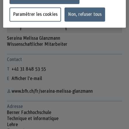
Paramétrer les cookies
Non, refuser tous
Seraina Melissa Glanzmann
Wissenschaftlicher Mitarbeiter
Contact
+41 31 848 53 55
Afficher l'e-mail
www.bfh.ch/fr/seraina-melissa-glanzmann
Adresse
Berner Fachhochschule
Technique et informatique
Lehre