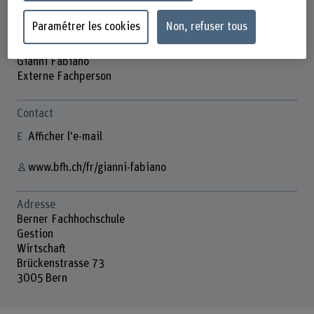
Paramétrer les cookies
Non, refuser tous
Gianni Fabiano
Externe Fachperson
Contact
Afficher l'e-mail
www.bfh.ch/fr/gianni-fabiano
Adresse
Berner Fachhochschule
Gestion
Wirtschaft
Brückenstrasse 73
3005 Bern