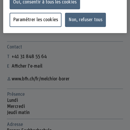
Oui, consentir à tous les cookies
Paramétrer les cookies
Non, refuser tous
Melchior Borer
Dozent
Contact
+41 31 848 55 64
Afficher l'e-mail
www.bfh.ch/fr/melchior-borer
Présence
Lundi
Mercredi
Jeudi matin
Adresse