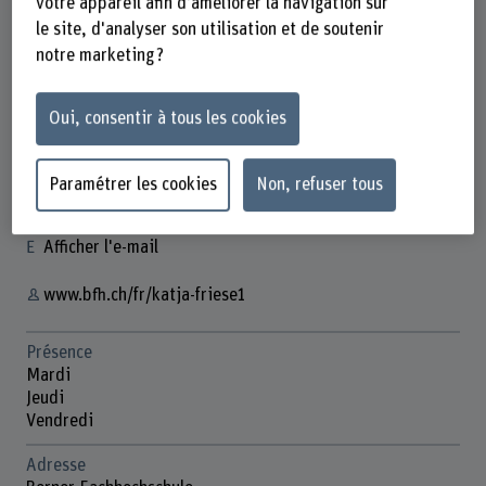
votre appareil afin d'améliorer la navigation sur
le site, d'analyser son utilisation et de soutenir
notre marketing ?
Katja Friese
Oui, consentir à tous les cookies
Dozentin
Contact
Paramétrer les cookies
Non, refuser tous
+41 31 848 39 16
Afficher l'e-mail
www.bfh.ch/fr/katja-friese1
Présence
Mardi
Jeudi
Vendredi
Adresse