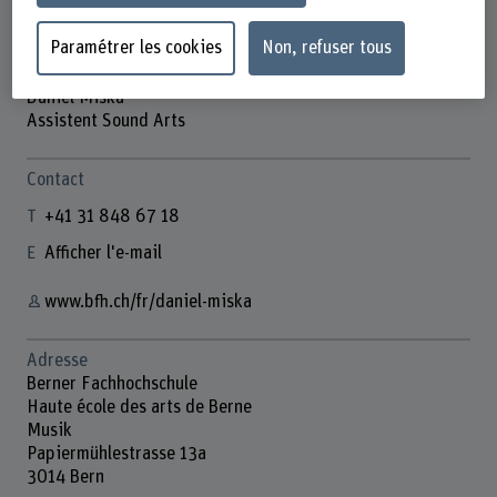
Paramétrer les cookies
Non, refuser tous
Daniel Miska
Assistent Sound Arts
Contact
+41 31 848 67 18
Afficher l'e-mail
www.bfh.ch/fr/daniel-miska
Adresse
Berner Fachhochschule
Haute école des arts de Berne
Musik
Papiermühlestrasse 13a
3014 Bern