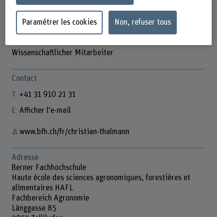
Paramétrer les cookies
Non, refuser tous
Dr. Christian Thalmann
Wissenschaftlicher Mitarbeiter
Contact
+41 31 910 21 31
Afficher l'e-mail
www.bfh.ch/fr/christian-thalmann
Adresse
Berner Fachhochschule
Haute école des sciences agronomiques, forestières et
alimentaires HAFL
Fachbereich Agronomie
Länggasse 85