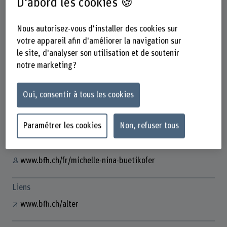
D'abord les cookies 🍪
Nous autorisez-vous d'installer des cookies sur
votre appareil afin d'améliorer la navigation sur
le site, d'analyser son utilisation et de soutenir
notre marketing ?
Michelle Nina Bütikofer
Wissenschaftliche Mitarbeiterin
Oui, consentir à tous les cookies
Contact
+41 31 848 46 07
Paramétrer les cookies
Non, refuser tous
Afficher l'e-mail
www.bfh.ch/fr/michelle-nina-buetikofer
Liens
www.bfh.ch/alter