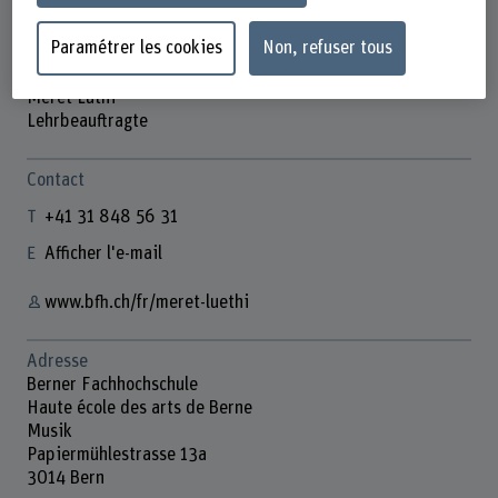
Paramétrer les cookies
Non, refuser tous
Meret Lüthi
Lehrbeauftragte
Contact
+41 31 848 56 31
Afficher l'e-mail
www.bfh.ch/fr/meret-luethi
Adresse
Berner Fachhochschule
Haute école des arts de Berne
Musik
Papiermühlestrasse 13a
3014 Bern