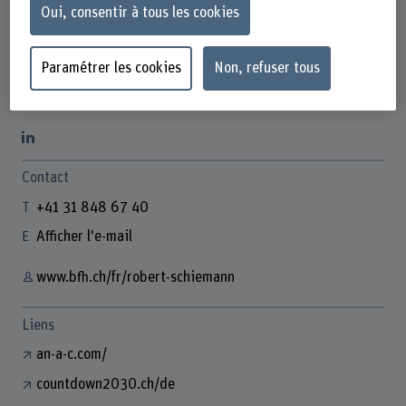
Oui, consentir à tous les cookies
Paramétrer les cookies
Non, refuser tous
Robert Schiemann
Wissenschaftlicher Mitarbeiter
Contact
+41 31 848 67 40
Afficher l'e-mail
www.bfh.ch/fr/robert-schiemann
Liens
an-a-c.com/
countdown2030.ch/de