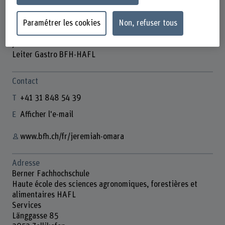
Paramétrer les cookies
Non, refuser tous
Jeremiah Omara
Leiter Gastro BFH-HAFL
Contact
+41 31 848 54 39
Afficher l'e-mail
www.bfh.ch/fr/jeremiah-omara
Adresse
Berner Fachhochschule
Haute école des sciences agronomiques, forestières et
alimentaires HAFL
Services
Länggasse 85