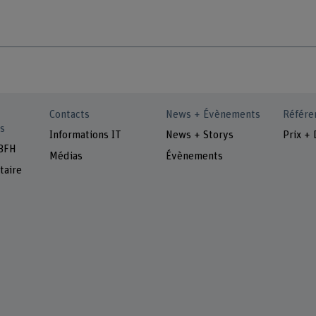
Contacts
News + Évènements
Référe
s
Informations IT
News + Storys
Prix + 
 BFH
Médias
Évènements
taire