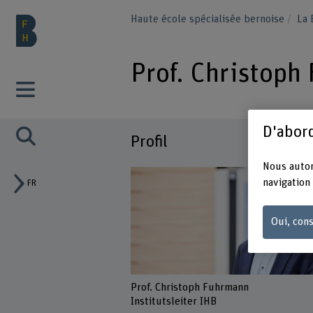
Haute école spécialisée bernoise
La
Prof. Christoph
D'abord
Profil
Nous autor
navigation 
FR
Oui, cons
Prof. Christoph Fuhrmann
Institutsleiter IHB