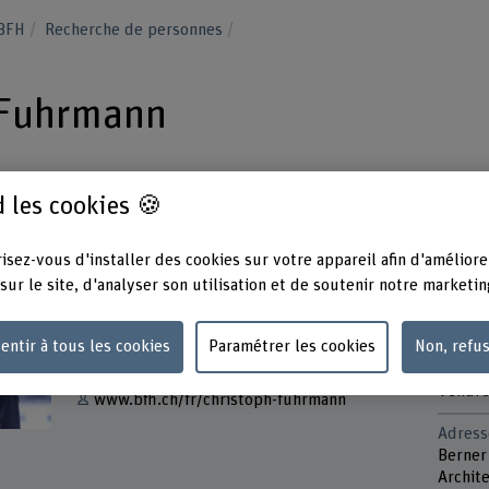
 BFH
Recherche de personnes
 Fuhrmann
 les cookies 🍪
isez-vous d'installer des cookies sur votre appareil afin d'améliore
Contact
Présen
sur le site, d'analyser son utilisation et de soutenir notre marketin
Lundi
+41 31 848 63 31
Mardi
entir à tous les cookies
Paramétrer les cookies
Non, refu
Mercre
Afficher l'e-mail
Jeudi
Vendre
www.bfh.ch/fr/christoph-fuhrmann
Adress
Berner
Archite