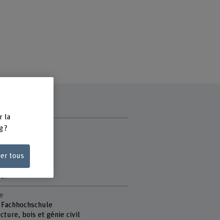
r la
ce
g ?
ser tous
di
di
e
 Fachhochschule
cture, bois et génie civil