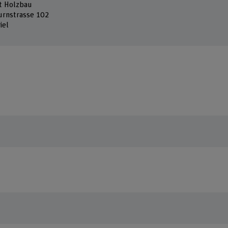
ut Holzbau
urnstrasse 102
iel