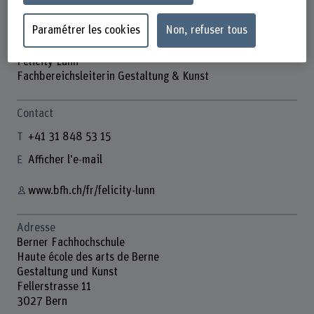
Paramétrer les cookies
Non, refuser tous
Felicity Lunn
Fachbereichsleiterin Gestaltung & Kunst
Contact
+41 31 848 53 15
Afficher l'e-mail
www.bfh.ch/fr/felicity-lunn
Adresse
Berner Fachhochschule
Haute école des arts de Berne
Gestaltung und Kunst
Fellerstrasse 11
3027 Bern