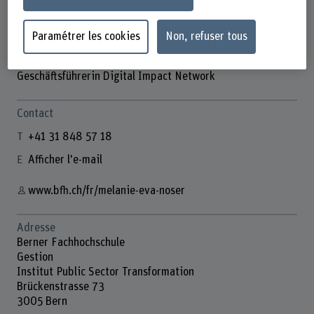
Paramétrer les cookies
Non, refuser tous
Melanie Eva Noser
Geschäftsführerin Digital Impact Network
Contact
+41 31 848 57 18
Afficher l'e-mail
www.bfh.ch/fr/melanie-eva-noser
Adresse
Berner Fachhochschule
Gestion
Institut Public Sector Transformation
Brückenstrasse 73
3005 Bern