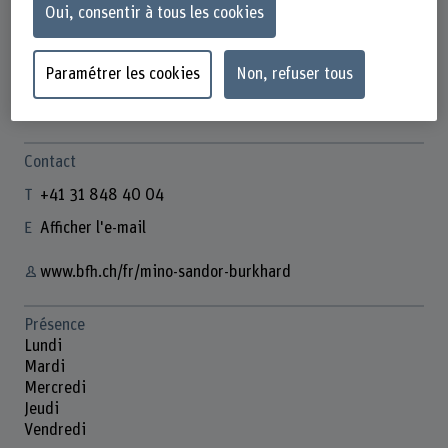
Oui, consentir à tous les cookies
Paramétrer les cookies
Non, refuser tous
Mino Sandor Burkhard
Product Owner CampusApp
Contact
+41 31 848 40 04
Afficher l'e-mail
www.bfh.ch/fr/mino-sandor-burkhard
Présence
Lundi
Mardi
Mercredi
Jeudi
Vendredi