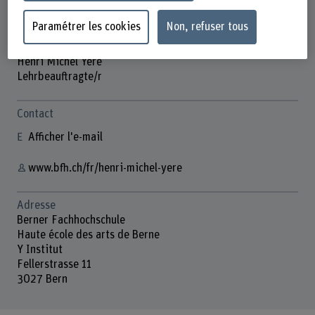
Paramétrer les cookies
Non, refuser tous
Henri Michel Yéré
Lehrbeauftragte/r
Contact
Afficher l'e-mail
www.bfh.ch/fr/henri-michel-yere
Adresse
Berner Fachhochschule
Haute école des arts de Berne
Y Institut
Fellerstrasse 11
3027 Bern