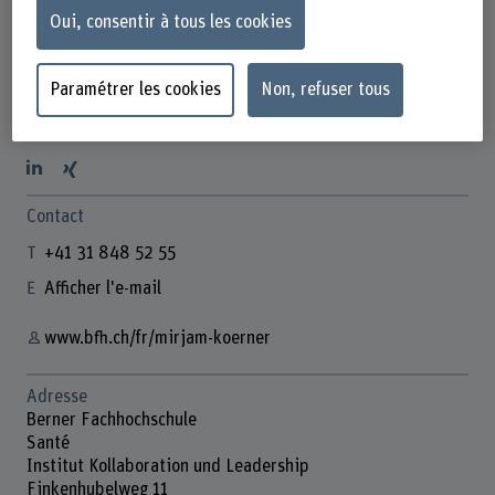
Oui, consentir à tous les cookies
Paramétrer les cookies
Non, refuser tous
Prof. Dr. Mirjam Körner
Leiterin Kollaboration und Leadership
Contact
+41 31 848 52 55
Afficher l'e-mail
www.bfh.ch/fr/mirjam-koerner
Adresse
Berner Fachhochschule
Santé
Institut Kollaboration und Leadership
Finkenhubelweg 11