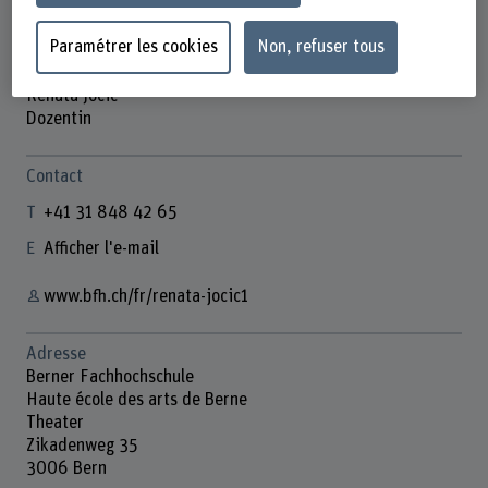
Paramétrer les cookies
Non, refuser tous
Renata Jocic
Dozentin
Contact
+41 31 848 42 65
Afficher l'e-mail
www.bfh.ch/fr/renata-jocic1
Adresse
Berner Fachhochschule
Haute école des arts de Berne
Theater
Zikadenweg 35
3006 Bern