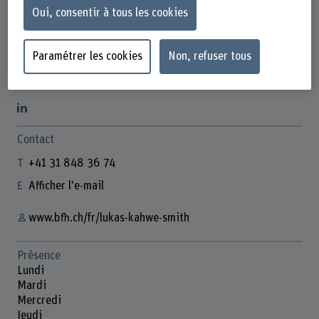
Oui, consentir à tous les cookies
Paramétrer les cookies
Non, refuser tous
Lukas Kahwe Smith
Lead Software Development IntelliProcure
Contact
+41 31 848 36 74
Afficher l'e-mail
www.bfh.ch/fr/lukas-kahwe-smith
Présence
Lundi
Mardi
Mercredi
Jeudi