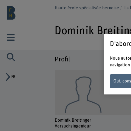
Haute école spécialisée bernoise
La
Dominik Breitin
D'abord
Profil
Nous autor
navigation 
FR
Oui, cons
Dominik Breitinger
Versuchsingenieur