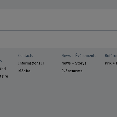
Contacts
News + Évènements
Référe
s
Informations IT
News + Storys
Prix + 
 BFH
Médias
Évènements
taire