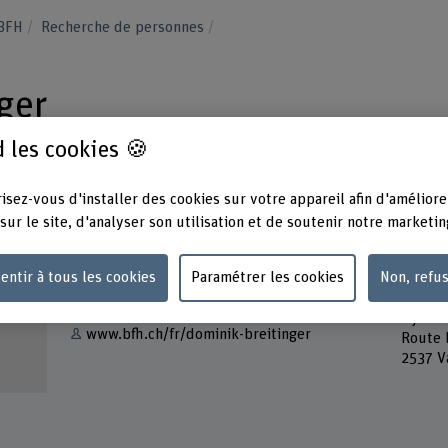
 BFH
Recherche de personnes
ger
 les cookies 🍪
isez-vous d'installer des cookies sur votre appareil afin d'améliore
sur le site, d'analyser son utilisation et de soutenir notre marketin
Contact
Adress
entir à tous les cookies
Paramétrer les cookies
Non, refu
Berner
Afficher l'e-mail
DTC
Dynami
www.bfh.ch/fr/dominik-breitinger
Route 
2537 V