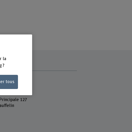
r la
g ?
e
ser tous
 Fachhochschule
c Test Center
Principale 127
auffelin