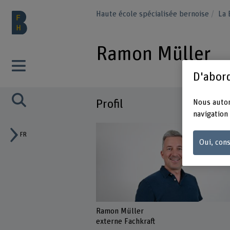
Haute école spécialisée bernoise
La
Ramon Müller
D'abord
Profil
Nous autor
navigation 
FR
Oui, cons
Ramon Müller
externe Fachkraft