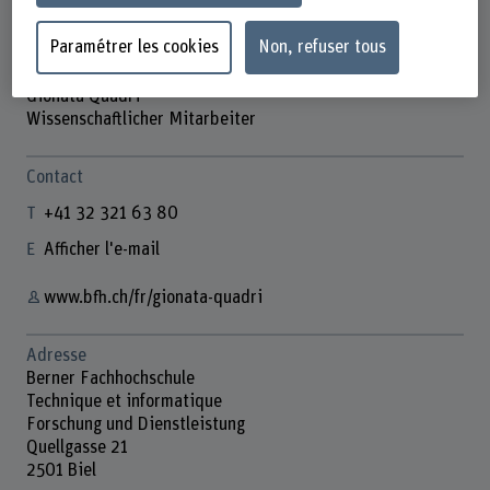
Paramétrer les cookies
Non, refuser tous
Gionata Quadri
Wissenschaftlicher Mitarbeiter
Contact
+41 32 321 63 80
Afficher l'e-mail
www.bfh.ch/fr/gionata-quadri
Adresse
Berner Fachhochschule
Technique et informatique
Forschung und Dienstleistung
Quellgasse 21
2501 Biel