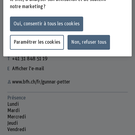
notre marketing ?
Oui, consentir à tous les cookies
Dr. Gunnar Petter
Wissenschaftlicher Mitarbeiter
Paramétrer les cookies
Non, refuser tous
Contact
+41 31 848 51 19
Afficher l'e-mail
www.bfh.ch/fr/gunnar-petter
Présence
Lundi
Mardi
Mercredi
Jeudi
Vendredi