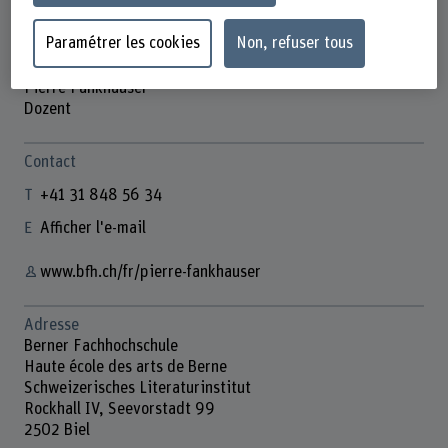
Paramétrer les cookies
Non, refuser tous
Pierre Fankhauser
Dozent
Contact
+41 31 848 56 34
Afficher l'e-mail
www.bfh.ch/fr/pierre-fankhauser
Adresse
Berner Fachhochschule
Haute école des arts de Berne
Schweizerisches Literaturinstitut
Rockhall IV, Seevorstadt 99
2502 Biel