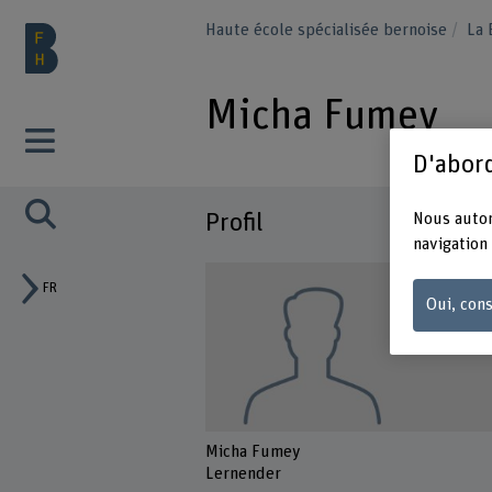
Haute école spécialisée bernoise
La
Micha Fumey
D'abord
Profil
Nous autor
navigation 
FR
Oui, cons
Micha Fumey
Lernender