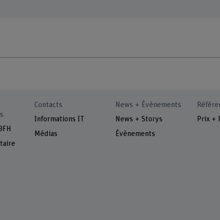
Contacts
News + Évènements
Référe
s
Informations IT
News + Storys
Prix + 
 BFH
Médias
Évènements
taire