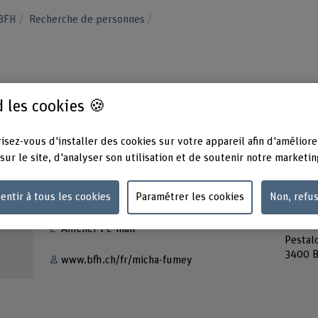
 BFH
Recherche de personnes
 les cookies 🍪
isez-vous d'installer des cookies sur votre appareil afin d'améliore
sur le site, d'analyser son utilisation et de soutenir notre marketin
Contact
Adress
entir à tous les cookies
Paramétrer les cookies
Non, refu
Berner
+41 31 848 36 13
Techni
Lehre
Afficher l'e-mail
Pestal
3400 B
www.bfh.ch/fr/micha-fumey