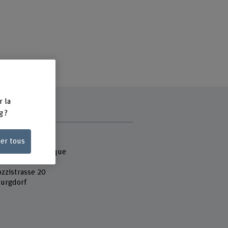
r la
g ?
e
ser tous
 Fachhochschule
que et informatique
ozzistrasse 20
urgdorf