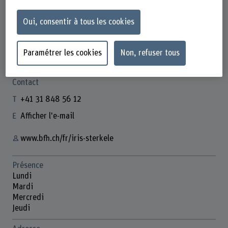
Oui, consentir à tous les cookies
Iris Sterkele
Paramétrer les cookies
Non, refuser tous
Wissenschaftliche Mitarbeiterin
Contact
+41 31 848 56 12
Afficher l'e-mail
www.bfh.ch/fr/iris-sterkele
Présence
Lundi
Mardi
Mercredi
Jeudi