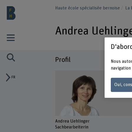
Haute école spécialisée bernoise
La
Andrea Uehling
D'abord
Profil
Nous autor
navigation 
FR
Oui, cons
Andrea Uehlinger
Sachbearbeiterin