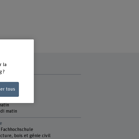
r la
g ?
ce
matin
ser tous
matin
di matin
matin
di matin
e
 Fachhochschule
cture, bois et génie civil