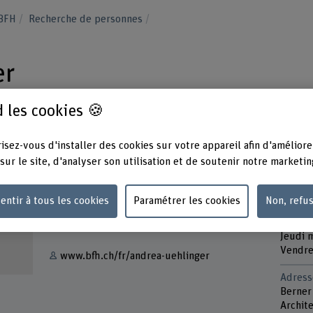
 BFH
Recherche de personnes
er
 les cookies 🍪
isez-vous d'installer des cookies sur votre appareil afin d'améliore
sur le site, d'analyser son utilisation et de soutenir notre marketin
Contact
Présen
Lundi 
entir à tous les cookies
Paramétrer les cookies
Non, refu
+41 32 344 03 93
Mardi 
Mercre
Afficher l'e-mail
Jeudi 
Vendre
www.bfh.ch/fr/andrea-uehlinger
Adress
Berner
Archite