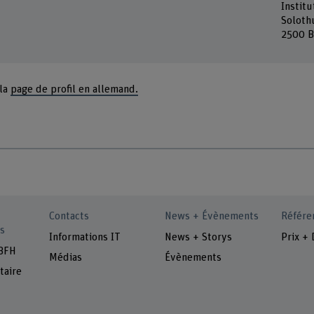
Instit
Soloth
2500 B
 la
page de profil en allemand.
Contacts
News + Évènements
Référe
s
Informations IT
News + Storys
Prix + 
 BFH
Médias
Évènements
taire