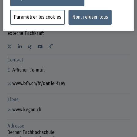
Paramétrer les cookies
Non, refuser tous
Daniel Frey
externe Fachkraft
Contact
Afficher l'e-mail
www.bfh.ch/fr/daniel-frey
Liens
www.kegon.ch
Adresse
Berner Fachhochschule