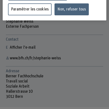
Paramétrer les cookies
Non, refuser tous
Stephanie Weiss
Externe Fachperson
Contact
Afficher l'e-mail
www.bfh.ch/fr/stephanie-weiss
Adresse
Berner Fachhochschule
Travail social
Soziale Arbeit
Hallerstrasse 10
3012 Bern