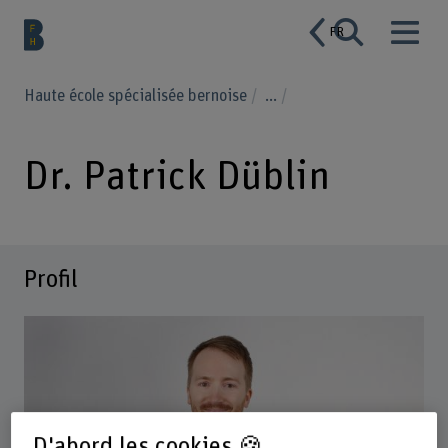
FR
Haute école spécialisée bernoise
...
Dr. Patrick Düblin
Profil
D'abord les cookies 🍪