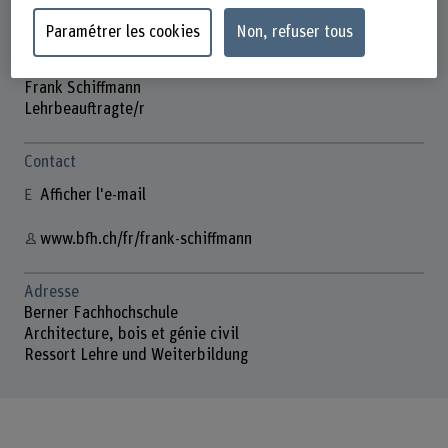
Paramétrer les cookies
Non, refuser tous
Frank Schiffmann
Lehrbeauftragte/r
Contact
Afficher l'e-mail
www.bfh.ch/fr/frank-schiffmann
Adresse
Berner Fachhochschule
Architecture, bois et génie civil
Ressort Lehre und Weiterbildung