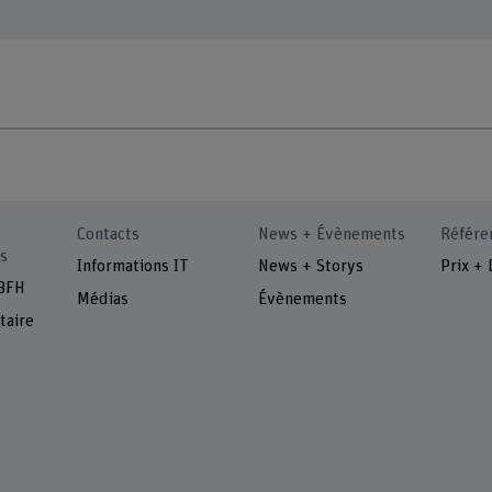
Contacts
News + Évènements
Référe
s
Informations IT
News + Storys
Prix + 
 BFH
Médias
Évènements
taire