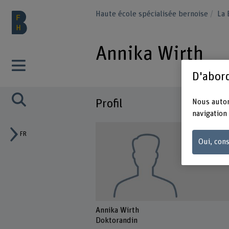
Haute école spécialisée bernoise
La
Annika Wirth
D'abord
Profil
Nous autor
navigation 
FR
Oui, cons
Annika Wirth
Doktorandin