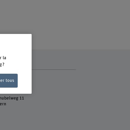
r la
g ?
e
ser tous
 Fachhochschule
t Alter
hubelweg 11
ern