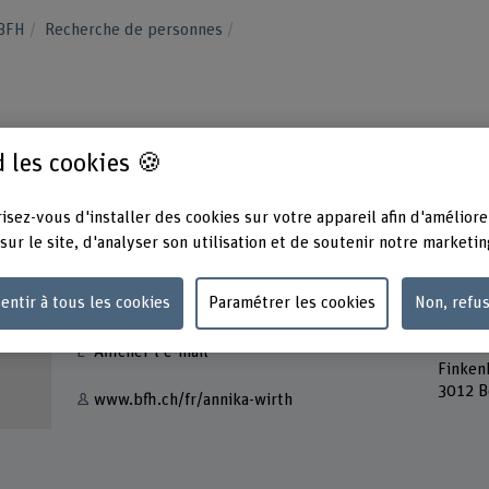
 BFH
Recherche de personnes
 les cookies 🍪
isez-vous d'installer des cookies sur votre appareil afin d'améliore
sur le site, d'analyser son utilisation et de soutenir notre marketin
Contact
Adress
entir à tous les cookies
Paramétrer les cookies
Non, refu
Berner
+41 31 848 56 95
Santé
Institu
Afficher l'e-mail
Finken
3012 B
www.bfh.ch/fr/annika-wirth