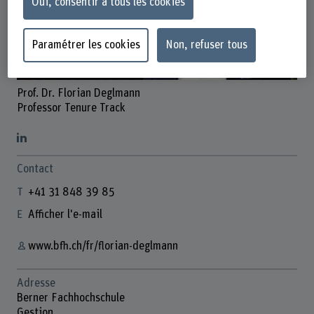
Oui, consentir à tous les cookies
Paramétrer les cookies
Non, refuser tous
Prof. Dr. Florian Deglmann
Professor Tenure Track
Contact
+41 31 848 39 85
Afficher l'e-mail
www.bfh.ch/fr/florian-deglmann
Adresse
Berner Fachhochschule
Gestion