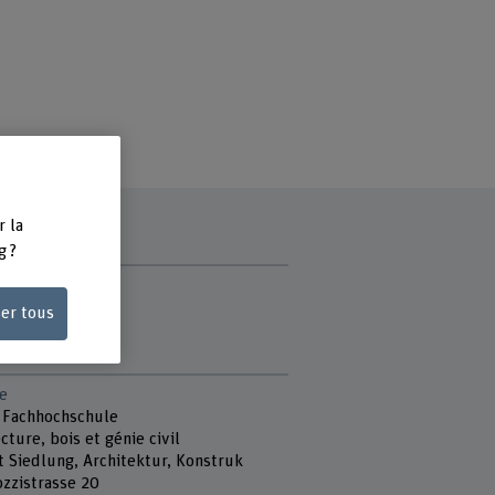
r la
g ?
ce
après-midi
ser tous
di
e
 Fachhochschule
cture, bois et génie civil
t Siedlung, Architektur, Konstruk
ozzistrasse 20