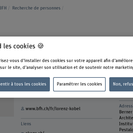
 BFH
Recherche de personnes
 les cookies 🍪
isez-vous d'installer des cookies sur votre appareil afin d'améliore
sur le site, d'analyser son utilisation et de soutenir notre marketin
Contact
Présen
Lundi 
entir à tous les cookies
Paramétrer les cookies
Non, refu
+41 31 848 30 68
Mardi
Mercre
Afficher l'e-mail
Adress
www.bfh.ch/fr/lorenz-kobel
Berner
Archite
Liens
Institu
Pestal