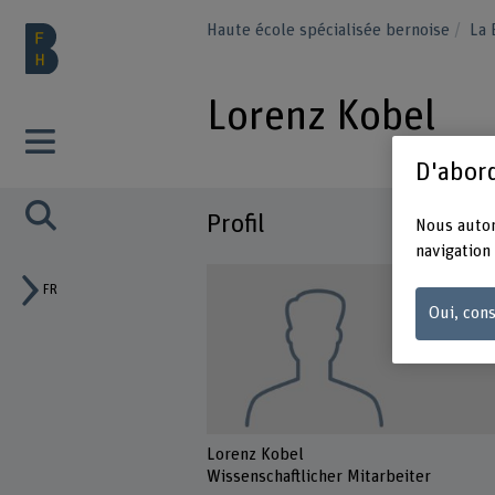
Haute école spécialisée bernoise
La
Lorenz Kobel
D'abord
Profil
Nous autor
navigation 
FR
Oui, cons
Lorenz Kobel
Wissenschaftlicher Mitarbeiter