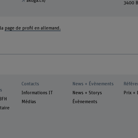
akoga.ch/
3400 B
 la
page de profil en allemand.
Contacts
News + Évènements
Référe
s
Informations IT
News + Storys
Prix + 
 BFH
Médias
Évènements
taire