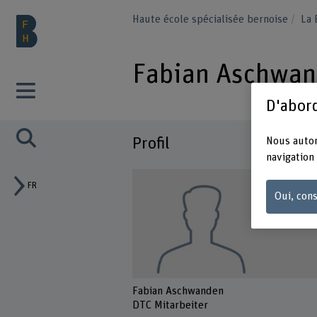
Haute école spécialisée bernoise
La
Fabian Aschwa
D'abord
Profil
Nous autor
navigation 
FR
Oui, cons
Fabian Aschwanden
DTC Mitarbeiter