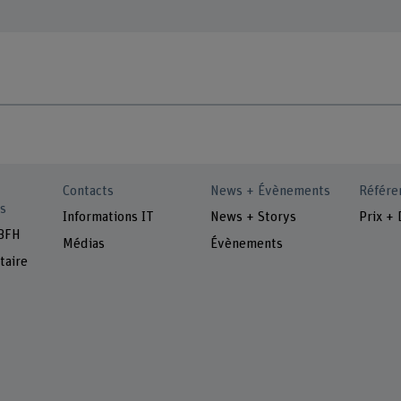
Contacts
News + Évènements
Référe
s
Informations IT
News + Storys
Prix + 
 BFH
Médias
Évènements
taire