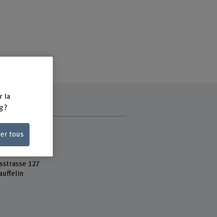
r la
g ?
e
ser tous
 Fachhochschule
c Test Center
sstrasse 127
auffelin