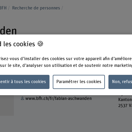
 BFH
Recherche de personnes
nden
 les cookies 🍪
isez-vous d'installer des cookies sur votre appareil afin d'améliore
sur le site, d'analyser son utilisation et de soutenir notre marketin
Contact
Adress
entir à tous les cookies
Paramétrer les cookies
Non, refu
Berner
Afficher l'e-mail
DTC
Dynami
www.bfh.ch/fr/fabian-aschwanden
Kanton
2537 V