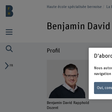
Haute école spécialisée bernoise
La
Benjamin David
Profil
D'abord
FR
Nous autor
navigation 
Oui, cons
Benjamin David Rapphold
Dozent