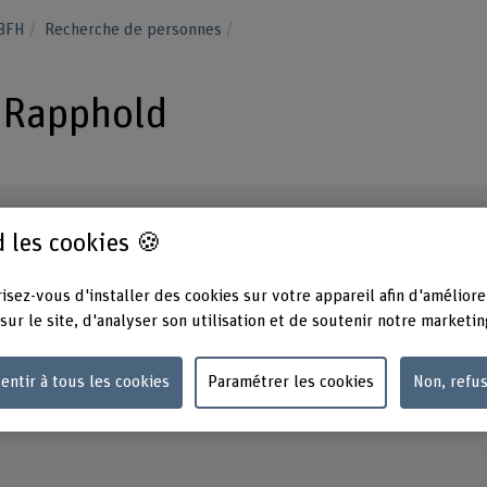
 BFH
Recherche de personnes
 Rapphold
 les cookies 🍪
Contact
Adress
isez-vous d'installer des cookies sur votre appareil afin d'améliore
Berner
+41 31 848 35 62
sur le site, d'analyser son utilisation et de soutenir notre marketin
Santé
Fachbe
Afficher l'e-mail
Stadtb
entir à tous les cookies
Paramétrer les cookies
Non, refu
3012 B
www.bfh.ch/fr/benjamin-david-rapphold