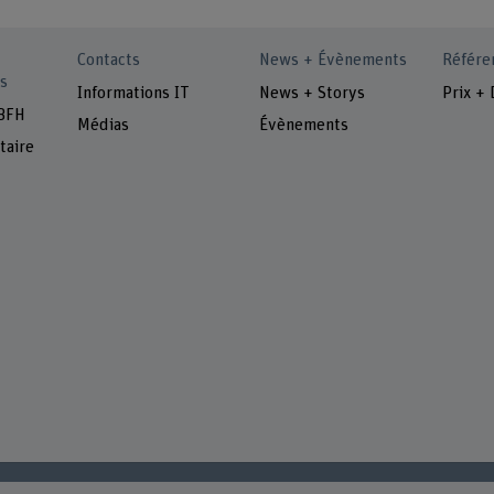
Contacts
News + Évènements
Référe
s
Informations IT
News + Storys
Prix + 
 BFH
Médias
Évènements
taire