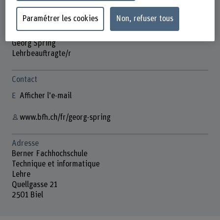
Paramétrer les cookies
Non, refuser tous
Georg Spring
Lehrbeauftragte/r
Contact
Afficher l'e-mail
www.bfh.ch/fr/georg-spring
Adresse
Berner Fachhochschule
Technique et informatique
Lehre
Quellgasse 21
2501 Biel