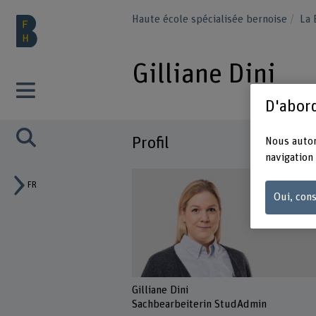
Haute école spécialisée bernoise
La
Gilliane Dini
D'abord
Profil
Nous autor
navigation 
FR
Oui, cons
Gilliane Dini
Sachbearbeiterin StudAdmin