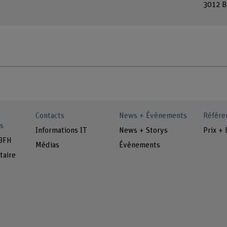
3012 B
Contacts
News + Évènements
Référe
s
Informations IT
News + Storys
Prix + 
 BFH
Médias
Évènements
taire