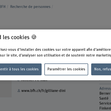
 BFH
Recherche de personnes
 les cookies 🍪
isez-vous d'installer des cookies sur votre appareil afin d'améliore
sur le site, d'analyser son utilisation et de soutenir notre marketin
Contact
Présen
Lundi
entir à tous les cookies
Paramétrer les cookies
Non, refu
+41 31 848 45 16
Mardi
Jeudi
Afficher l'e-mail
Adress
www.bfh.ch/fr/gilliane-dini
Berner
Santé
Servic
Finken