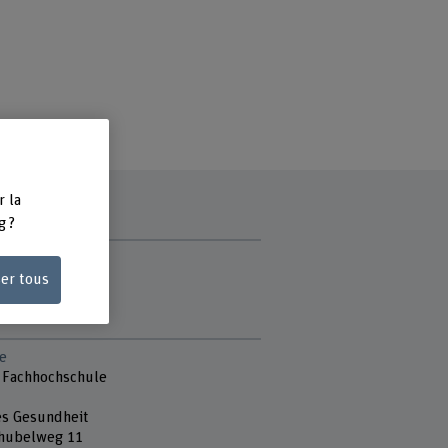
r la
g ?
ce
ser tous
e
 Fachhochschule
es Gesundheit
hubelweg 11