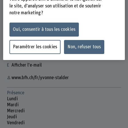
le site, d'analyser son utilisation et de soutenir
notre marketing ?
Yvonne Stalder
Oui, consentir à tous les cookies
Leiterin Servicestelle NABODAT
Contact
Paramétrer les cookies
Non, refuser tous
+41 31 848 65 23
Afficher l'e-mail
www.bfh.ch/fr/yvonne-stalder
Présence
Lundi
Mardi
Mercredi
Jeudi
Vendredi