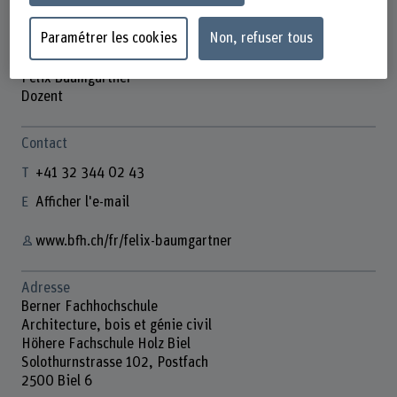
Paramétrer les cookies
Non, refuser tous
Felix Baumgartner
Dozent
Contact
+41 32 344 02 43
Afficher l'e-mail
www.bfh.ch/fr/felix-baumgartner
Adresse
Berner Fachhochschule
Architecture, bois et génie civil
Höhere Fachschule Holz Biel
Solothurnstrasse 102, Postfach
2500 Biel 6