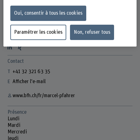
Oui, consentir à tous les cookies
Prof. Marcel Pfahrer
Paramétrer les cookies
Non, refuser tous
Dozent
Contact
+41 32 321 63 35
Afficher l'e-mail
www.bfh.ch/fr/marcel-pfahrer
Présence
Lundi
Mardi
Mercredi
Jeudi