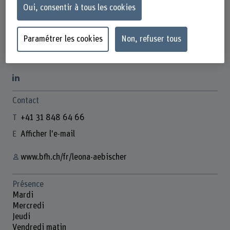
Oui, consentir à tous les cookies
Paramétrer les cookies
Non, refuser tous
Leona Aebischer
Kommunikationsspezialistin
Contact
+41 31 848 64 66
Afficher l'e-mail
www.bfh.ch/fr/leona-aebischer
Présence
Mardi
Mercredi
Jeudi
Vendredi matin