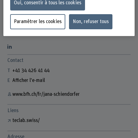
Oui, consentir à tous les cookies
Paramétrer les cookies
Non, refuser tous
Jana Schiendorfer
Wissenschaftliche Mitarbeiterin
Contact
+41 34 426 41 44
Afficher l'e-mail
www.bfh.ch/fr/jana-schiendorfer
Liens
teclab.swiss/
Adresse