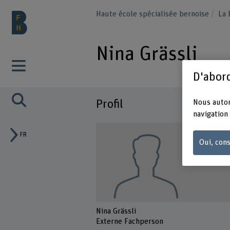
Haute école spécialisée bernoise
La
Nina Grässli
D'abord
Profil
Nous autor
navigation 
FR
Oui, cons
Nina Grässli
Externe Fachperson