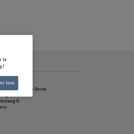
r la
g ?
e
ser tous
 Fachhochschule
école des arts de Berne
tung und Kunst
ofenweg 8
ern