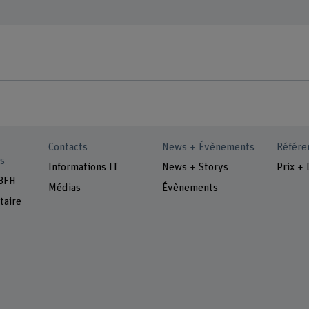
Contacts
News + Évènements
Référe
s
Informations IT
News + Storys
Prix + 
 BFH
Médias
Évènements
taire