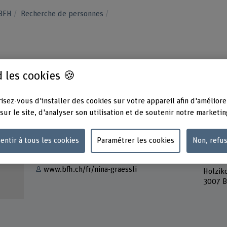
 BFH
Recherche de personnes
 les cookies 🍪
isez-vous d'installer des cookies sur votre appareil afin d'améliore
sur le site, d'analyser son utilisation et de soutenir notre marketin
Contact
Adress
entir à tous les cookies
Paramétrer les cookies
Non, refu
Berner
Afficher l'e-mail
Haute 
Gestal
www.bfh.ch/fr/nina-graessli
Holzik
3007 B